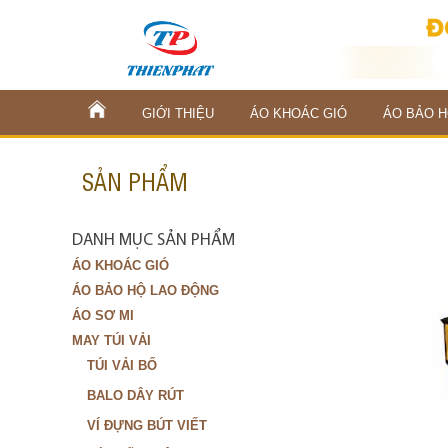
GIỚI THIỆU
ÁO KHOÁC GIÓ
ÁO BẢO H
SẢN PHẨM
DANH MỤC SẢN PHẨM
ÁO KHOÁC GIÓ
ÁO BẢO HỘ LAO ĐỘNG
ÁO SƠ MI
MAY TÚI VẢI
TÚI VẢI BỐ
BALO DÂY RÚT
VÍ ĐỰNG BÚT VIẾT