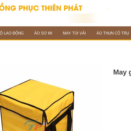
Ộ LAO ĐỘNG
ÁO SƠ MI
MAY TÚI VẢI
ÁO THUN CỔ TRỤ
May g