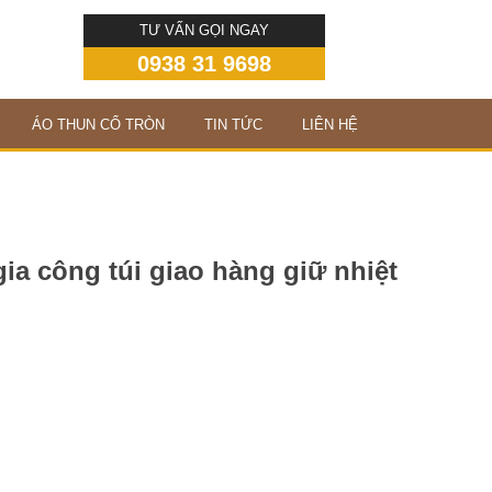
TƯ VẤN GỌI NGAY
0938 31 9698
ÁO THUN CỔ TRÒN
TIN TỨC
LIÊN HỆ
ia công túi giao hàng giữ nhiệt