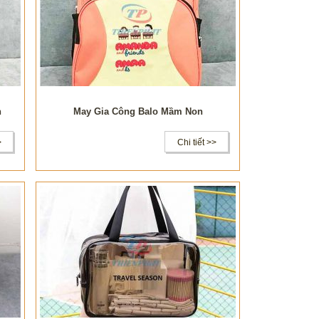
h
May Gia Công Balo Mầm Non
>
Chi tiết >>