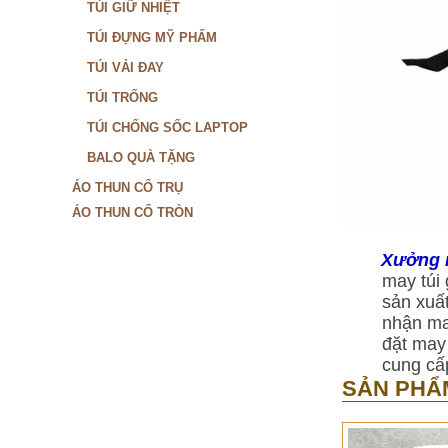
TÚI GIỮ NHIỆT
TÚI ĐỰNG MỸ PHẨM
TÚI VẢI ĐAY
TÚI TRỐNG
TÚI CHỐNG SỐC LAPTOP
BALO QUÀ TẶNG
ÁO THUN CỔ TRỤ
ÁO THUN CỔ TRÒN
Xưởng m
may túi 
sản xuất
nhận may
đặt may 
cung cấp
SẢN PHẨ