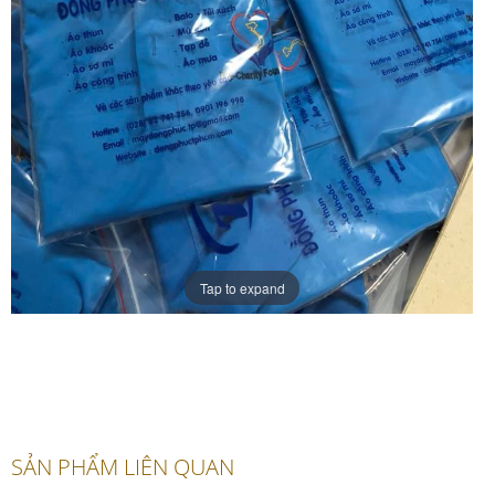
Tap to expand
Sản xuất áo thun cá sấu poly
giá rẻ theo yêu cầu
SẢN PHẨM LIÊN QUAN