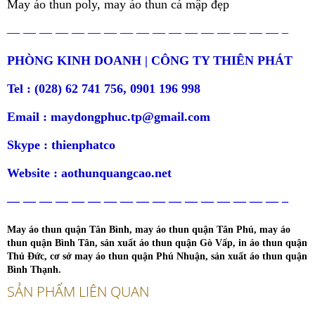
May áo thun poly, may áo thun cá mập đẹp
— — — — — — — — — — — — — — — — — –
PHÒNG KINH DOANH | CÔNG TY THIÊN PHÁT
Tel : (028) 62 741 756, 0901 196 998
Email : maydongphuc.tp@gmail.com
Skype : thienphatco
Website : aothunquangcao.net
— — — — — — — — — — — — — — — — — –
May áo thun quận Tân Bình, may áo thun quận Tân Phú, may áo
thun quận Bình Tân, sản xuất áo thun quận Gò Vấp, in áo thun quận
Thủ Đức, cơ sở may áo thun quận Phú Nhuận, sản xuất áo thun quận
Bình Thạnh.
SẢN PHẨM LIÊN QUAN