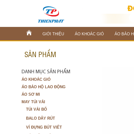
GIỚI THIỆU
ÁO KHOÁC GIÓ
ÁO BẢO H
SẢN PHẨM
DANH MỤC SẢN PHẨM
ÁO KHOÁC GIÓ
ÁO BẢO HỘ LAO ĐỘNG
ÁO SƠ MI
MAY TÚI VẢI
TÚI VẢI BỐ
BALO DÂY RÚT
VÍ ĐỰNG BÚT VIẾT