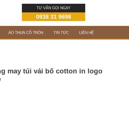
TƯ VẤN GỌI NGAY
0938 31 9698
ÁO THUN CỔ TRÒN
TIN TỨC
LIÊN HỆ
 may túi vải bố cotton in logo
ẻ