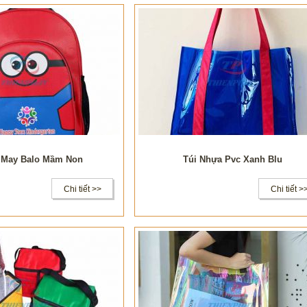
May Balo Mầm Non
Túi Nhựa Pvc Xanh Blu
Chi tiết >>
Chi tiết >