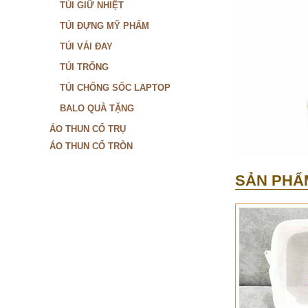
TÚI GIỮ NHIỆT
TÚI ĐỰNG MỸ PHẨM
TÚI VẢI ĐAY
TÚI TRỐNG
TÚI CHỐNG SỐC LAPTOP
BALO QUÀ TẶNG
ÁO THUN CỔ TRỤ
ÁO THUN CỔ TRÒN
SẢN PHẨ