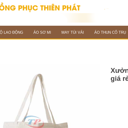
Ộ LAO ĐỘNG
ÁO SƠ MI
MAY TÚI VẢI
ÁO THUN CỔ TRỤ
Xưởng
giá r