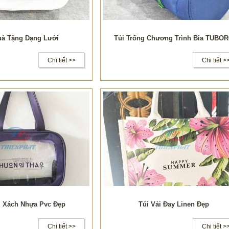
uà Tặng Dạng Lưới
Túi Trống Chương Trình Bia TUBO
Chi tiết >>
Chi tiết >
i Xách Nhựa Pvc Đẹp
Túi Vải Đay Linen Đẹp
Chi tiết >>
Chi tiết >