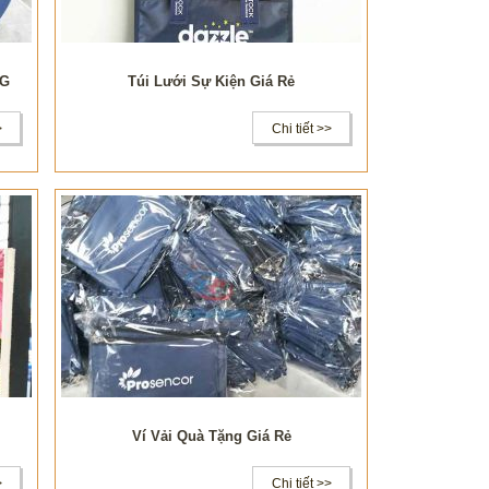
RG
Túi Lưới Sự Kiện Giá Rẻ
>
Chi tiết >>
Ví Vải Quà Tặng Giá Rẻ
>
Chi tiết >>